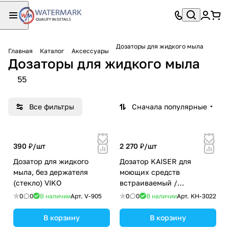
Дозаторы для жидкого мыла
Главная
Каталог
Аксессуары
Дозаторы для жидкого мыла
55
Все фильтры
Сначала популярные
390 ₽/
шт
2 270 ₽/
шт
Дозатор для жидкого
Дозатор KAISER для
мыла, без держателя
моющих средств
(стекло) VIKO
встраиваемый /
Латунь,пластик /Чёрный
0
0
В наличии
Арт.
V-905
0
0
В наличии
Арт.
KH-3022
мрамор
В корзину
В корзину