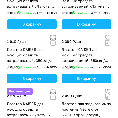
моющих средств
моющих средств
встраиваемый /Латунь,
встраиваемый /Латунь,
пластик /Хром
пластик /Чёрный матовый
0
0
В наличии
Арт.
KH-3050
0
0
В наличии
Арт.
KH-3059
В корзину
В корзину
1 910 ₽/
шт
2 380 ₽/
шт
Дозатор KAISER для
Дозатор KAISER для
моющих средств
моющих средств
встраиваемый, 350мл /
встраиваемый, 350мл /
Латунь,пластик /Хром
Латунь,пластик /Бронза
0
0
В наличии
Арт.
KH-3000
0
0
В наличии
Арт.
KH-3001
В корзину
В корзину
Рекомендуем
2 270 ₽/
шт
2 490 ₽/
шт
Дозатор KAISER для
Дозатор для жидкого мыла
моющих средств
настенный (стекло)
встраиваемый /Латунь,
KAISER хром(латунь)