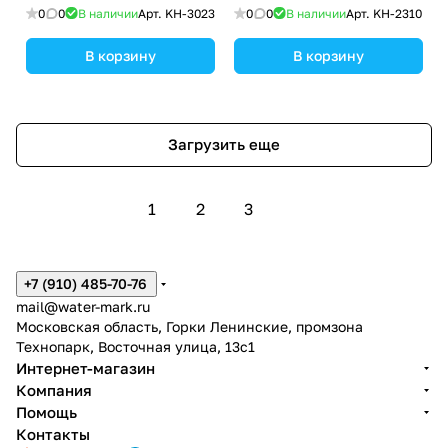
пластик /Песочный
0
0
В наличии
Арт.
KH-3023
0
0
В наличии
Арт.
KH-2310
В корзину
В корзину
Загрузить еще
1
2
3
+7 (910) 485-70-76
mail@water-mark.ru
Московская область, Горки Ленинские, промзона
Технопарк, Восточная улица, 13с1
Интернет-магазин
Компания
Помощь
Контакты