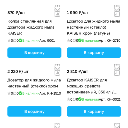
870 ₽/
шт
1 990 ₽/
шт
Колба стеклянная для
Дозатор для жидкого мыла
дозатора жидкого мыла
настенный (стекло)
KAISER
KAISER хром (латунь)
0
0
В наличии
Арт.
9001
0
0
В наличии
Арт.
KH-2710
В корзину
В корзину
2 220 ₽/
шт
2 810 ₽/
шт
Дозатор для жидкого мыла
Дозатор KAISER для
настенный (стекло) хром
моющих средств
встраиваемый, 350мл /
0
0
В наличии
Арт.
KH-1510
Латунь,пластик /Бронза
0
0
В наличии
Арт.
KH-3021
В корзину
В корзину