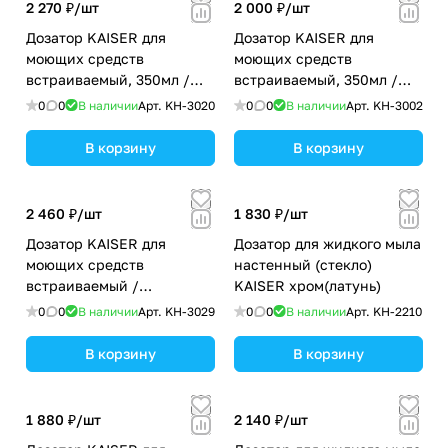
2 270 ₽/
шт
2 000 ₽/
шт
Дозатор KAISER для
Дозатор KAISER для
моющих средств
моющих средств
встраиваемый, 350мл /
встраиваемый, 350мл /
Латунь,пластик /Хром
Латунь,пластик /Чёрный
0
0
В наличии
Арт.
KH-3020
0
0
В наличии
Арт.
KH-3002
мрамор
В корзину
В корзину
2 460 ₽/
шт
1 830 ₽/
шт
Дозатор KAISER для
Дозатор для жидкого мыла
моющих средств
настенный (стекло)
встраиваемый /
KAISER хром(латунь)
Латунь,пластик /Чёрный
0
0
В наличии
Арт.
KH-3029
0
0
В наличии
Арт.
KH-2210
матовый
В корзину
В корзину
1 880 ₽/
шт
2 140 ₽/
шт