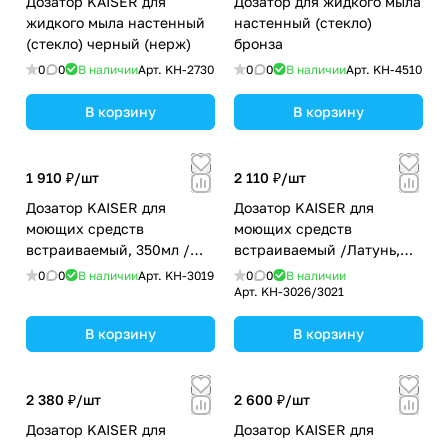
Дозатор KAISER для
Дозатор для жидкого мыла
жидкого мыла настенный
настенный (стекло)
(стекло) черный (нерж)
бронза
0
0
В наличии
Арт.
KH-2730
0
0
В наличии
Арт.
KH-4510
В корзину
В корзину
1 910 ₽/
шт
2 110 ₽/
шт
Дозатор KAISER для
Дозатор KAISER для
моющих средств
моющих средств
встраиваемый, 350мл /
встраиваемый /Латунь,
Латунь,пластик /Чёрный
пластик /Жасмин
0
0
В наличии
Арт.
KH-3019
0
0
В наличии
матовый
Арт.
KH-3026/3021
В корзину
В корзину
2 380 ₽/
шт
2 600 ₽/
шт
Дозатор KAISER для
Дозатор KAISER для