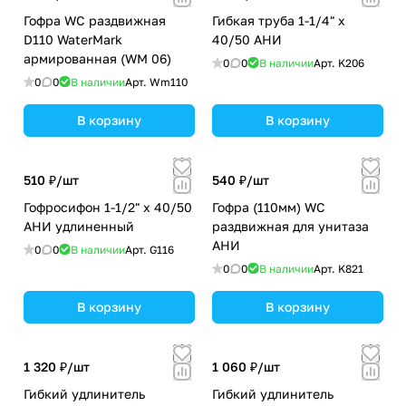
Гофра WC раздвижная
Гибкая труба 1-1/4" х
D110 WaterMark
40/50 АНИ
армированная (WM 06)
0
0
В наличии
Арт.
K206
0
0
В наличии
Арт.
Wm110
В корзину
В корзину
510 ₽/
шт
540 ₽/
шт
Гофросифон 1-1/2" х 40/50
Гофра (110мм) WC
АНИ удлиненный
раздвижная для унитаза
АНИ
0
0
В наличии
Арт.
G116
0
0
В наличии
Арт.
K821
В корзину
В корзину
1 320 ₽/
шт
1 060 ₽/
шт
Гибкий удлинитель
Гибкий удлинитель