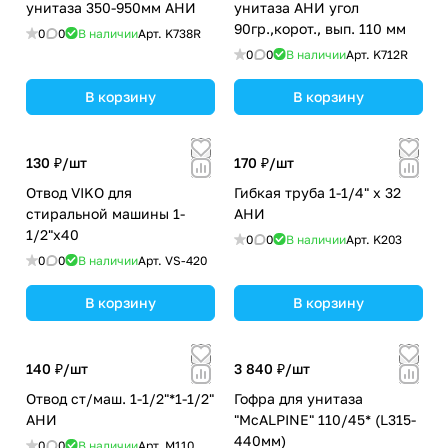
унитаза 350-950мм АНИ
унитаза АНИ угол
90гр.,корот., вып. 110 мм
0
0
В наличии
Арт.
K738R
0
0
В наличии
Арт.
K712R
В корзину
В корзину
130 ₽/
шт
170 ₽/
шт
Отвод VIKO для
Гибкая труба 1-1/4" х 32
стиральной машины 1-
АНИ
1/2"х40
0
0
В наличии
Арт.
K203
0
0
В наличии
Арт.
VS-420
В корзину
В корзину
140 ₽/
шт
3 840 ₽/
шт
Отвод ст/маш. 1-1/2"*1-1/2"
Гофра для унитаза
АНИ
"McALPINE" 110/45* (L315-
440мм)
0
0
В наличии
Арт.
M110