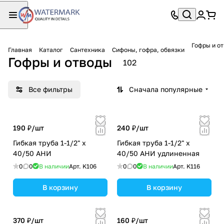
Гофры и о
Главная
Каталог
Сантехника
Сифоны, гофра, обвязки
Гофры и отводы
102
Все фильтры
Сначала популярные
190 ₽/
шт
240 ₽/
шт
Гибкая труба 1-1/2" х
Гибкая труба 1-1/2" х
40/50 АНИ
40/50 АНИ удлиненная
0
0
В наличии
Арт.
K106
0
0
В наличии
Арт.
K116
В корзину
В корзину
370 ₽/
шт
160 ₽/
шт