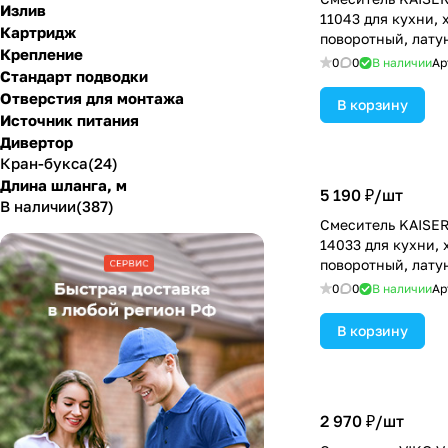
Излив
11043 для кухни, 
Картридж
поворотный, лату
Крепление
0
0
В наличии
Ар
Стандарт подводки
Отверстия для монтажа
В корзину
Источник питания
Дивертор
Кран-букса
(
24
)
Длина шланга, м
5 190 ₽/
шт
В наличии
(
387
)
Смеситель KAISER
14033 для кухни, 
поворотный, лату
0
0
В наличии
Ар
В корзину
2 970 ₽/
шт