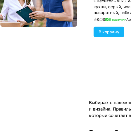
Смеситель VIKO V-4064 для
кухни, серый, изл
поворотный, гибк
сплав
0
0
В наличии
Ар
В корзину
Выбираете надежны
и дизайна. Правил
который сочетает в