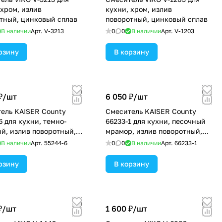
 хром, излив
кухни, хром, излив
тный, цинковый сплав
поворотный, цинковый сплав
В наличии
Арт.
V-3213
0
0
В наличии
Арт.
V-1203
рзину
В корзину
₽/
шт
6 050 ₽/
шт
ель KAISER County
Смеситель KAISER County
6 для кухни, темно-
66233-1 для кухни, песочный
й, излив поворотный,
мрамор, излив поворотный,
латунь
В наличии
Арт.
55244-6
0
0
В наличии
Арт.
66233-1
рзину
В корзину
₽/
шт
1 600 ₽/
шт