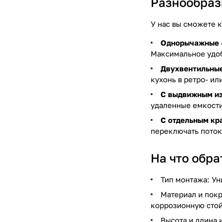
Разнообраз
У нас вы сможете 
Однорычажные
Максимальное удоб
Двухвентильны
кухонь в ретро- ил
С выдвижным и
удаленные емкости
С отдельным кр
переключать потоки
На что обр
Тип монтажа: Ун
Материал и покр
коррозионную стой
Высота и длина 