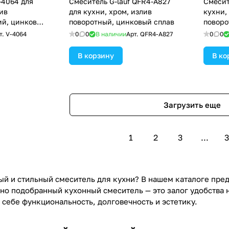
Смеситель G-lauf QFR4-A827
Смеситель 
ив
для кухни, хром, излив
кухни,
ий, цинковый
поворотный, цинковый сплав
поворо
т.
V-4064
0
0
В наличии
Арт.
QFR4-A827
0
0
В корзину
В ко
Загрузить еще
1
2
3
...
3
й и стильный смеситель для кухни? В нашем каталоге пре
ьно подобранный кухонный смеситель — это залог удобства 
 себе функциональность, долговечность и эстетику.