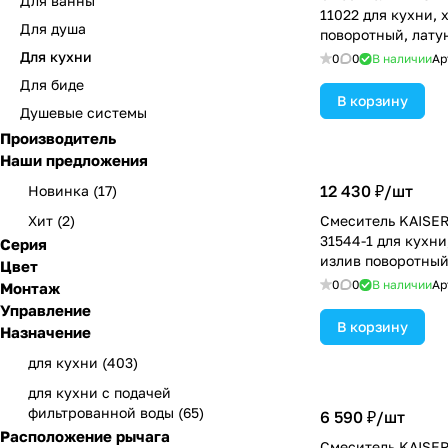
Для ванны
11022 для кухни, 
Для душа
поворотный, лату
Для кухни
0
0
В наличии
Ар
Для биде
В корзину
Душевые системы
Производитель
Наши предложения
12 430 ₽/
шт
Новинка
(
17
)
Хит
(
2
)
Смеситель KAISER
31544-1 для кухни
Серия
излив поворотный
Цвет
0
0
В наличии
Ар
Монтаж
Управление
В корзину
Назначение
для кухни
(
403
)
для кухни с подачей
фильтрованной воды
(
65
)
6 590 ₽/
шт
Расположение рычага
Смеситель KAISER