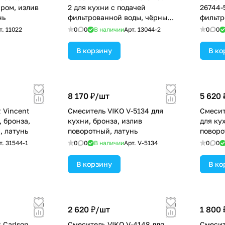
хром, излив
2 для кухни с подачей
26744-
нь
фильтрованной воды, чёрный
фильтр
мрамор, излив поворотны
излив 
т.
11022
0
0
В наличии
Арт.
13044-2
0
0
В корзину
В ко
8 170 ₽/
шт
5 620 
 Vincent
Смеситель VIKO V-5134 для
Смесит
, бронза,
кухни, бронза, излив
для ку
, латунь
поворотный, латунь
поворо
т.
31544-1
0
0
В наличии
Арт.
V-5134
0
0
В корзину
В ко
2 620 ₽/
шт
1 800 
 Carlson
Смеситель VIKO V-4148 для
Смеситель 