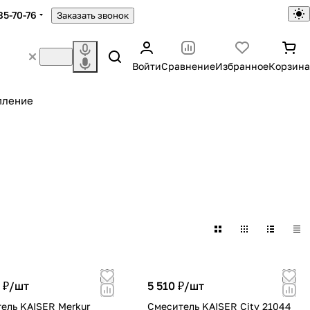
85-70-76
Заказать звонок
Войти
Сравнение
Избранное
Корзина
пление
 ₽/
шт
5 510 ₽/
шт
ель KAISER Merkur
Смеситель KAISER City 21044