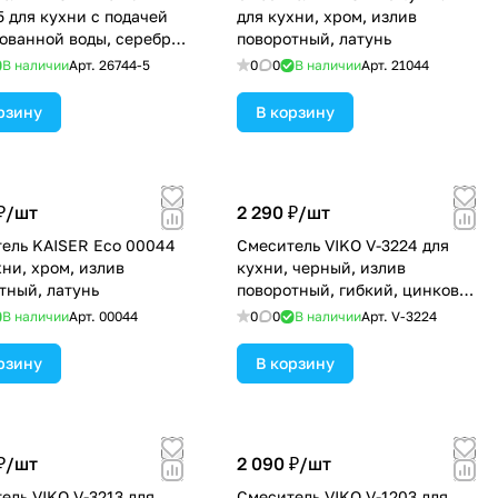
5 для кухни с подачей
для кухни, хром, излив
ованной воды, серебро,
поворотный, латунь
поворотный, л
В наличии
Арт.
26744-5
0
0
В наличии
Арт.
21044
рзину
В корзину
₽/
шт
2 290 ₽/
шт
ель KAISER Eco 00044
Смеситель VIKO V-3224 для
хни, хром, излив
кухни, черный, излив
тный, латунь
поворотный, гибкий, цинковый
сплав
В наличии
Арт.
00044
0
0
В наличии
Арт.
V-3224
рзину
В корзину
₽/
шт
2 090 ₽/
шт
VIKO V-3213 для
Смеситель VIKO V-1203 для