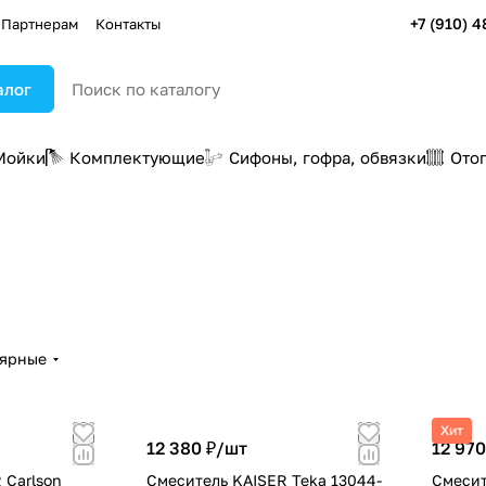
+7 (910) 4
Партнерам
Контакты
алог
Мойки
Комплектующие
Сифоны, гофра, обвязки
Ото
лярные
Хит
12 380 ₽/
шт
12 970
 Carlson
Смеситель KAISER Teka 13044-
Смесит