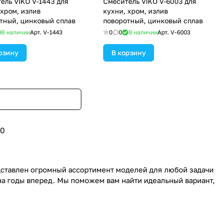
VIKO V-1443 для
Смеситель VIKO V-6003 для
 хром, излив
кухни, хром, излив
тный, цинковый сплав
поворотный, цинковый сплав
В наличии
Арт.
V-1443
0
0
В наличии
Арт.
V-6003
рзину
В корзину
0
дставлен огромный ассортимент моделей для любой задачи
на годы вперед. Мы поможем вам найти идеальный вариант,