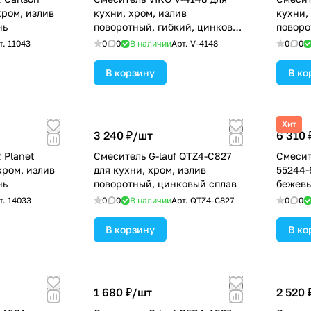
хром, излив
кухни, хром, излив
кухни,
нь
поворотный, гибкий, цинковый
поворо
сплав
т.
11043
0
0
В наличии
Арт.
V-4148
0
0
В корзину
В ко
Хит
3 240 ₽/
шт
6 310 
 Planet
Смеситель G-lauf QTZ4-C827
Смесит
хром, излив
для кухни, хром, излив
55244-
нь
поворотный, цинковый сплав
бежевы
латунь
т.
14033
0
0
В наличии
Арт.
QTZ4-C827
0
0
В корзину
В ко
1 680 ₽/
шт
2 520 