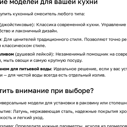
ие моделей для вашей кухни
купить кухонный смеситель любого типа:
(джойстиковые): Классика современной кухни. Управление
ство и лаконичный дизайн.
е
: Для ценителей традиционного стиля. Позволяют точно р
и классическом стиле.
зливом
(душевой лейкой): Незаменимый помощник на совре
, мыть овощи и самую крупную посуду.
аном для питьевой воды
: Идеальное решение, если у вас у
 — для чистой воды всегда есть отдельный излив.
атить внимание при выборе?
иверсальные модели для установки в раковину или столешн
ытие: Латунь, нержавеющая сталь, надежные покрытия хро
кость и легкий уход.
излива: Определите нужные параметры, исходя из размеров