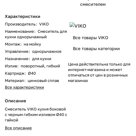
смесителем
Характеристики
Производитель
:
VIKO
Наименование
:
Смеситель для
кухни однорычажный
Все товары VIKO
Монтаж
:
на мойку
Все товары категории
Управление
:
однорычажное
Назначение
:
для кухни
Цена действительна только для
Излив
:
поворотный, гибкий
интернет-магазина и может
Картридж
:
Ø40
отличаться от цен в розничных
Материал
:
цинковый сплав
магазинах
Все характеристики
Описание
Смеситель VIKO кухня боковой
с черным гибким изливом Ø40 с
гайкой
Все описание