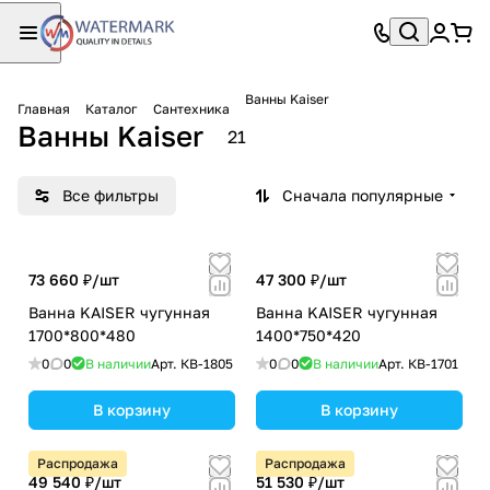
Ванны Kaiser
Главная
Каталог
Сантехника
Ванны Kaiser
21
Все фильтры
Сначала популярные
73 660 ₽/
шт
47 300 ₽/
шт
Ванна KAISER чугунная
Ванна KAISER чугунная
1700*800*480
1400*750*420
0
0
В наличии
Арт.
КВ-1805
0
0
В наличии
Арт.
КВ-1701
В корзину
В корзину
Распродажа
Распродажа
49 540 ₽/
шт
51 530 ₽/
шт