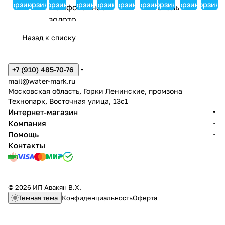
с
E
KAIS
а
а
ма
й
433
a
a
корзину
корзину
корзину
корзину
корзину
корзину
корзину
корзину
корзину
корзину
т
R
ER
кр
кр
ги
н
11-
43
43
е
Vi
Vita
угл
угл
KAI
о
15
21
211
м
ta
600х
ый
ый
SE
й
для
1-
-3
Назад к списку
а
43
190х
KA
KA
R
K
рак
15
дл
с
11
106м
IS
IS
Vit
AI
ови
дл
я
т
1
м /
ER
ER
a /
S
ны,
я
ра
+7 (910) 485-70-76
е
дл
Нер
Vit
Vit
Не
E
вы
ра
ко
mail@water-mark.ru
р
я
жаве
a /
a /
рж
R
сок
ко
ви
Московская область, Горки Ленинские, промзона
м
ра
йка/
Не
Не
ав
Vi
ий,
ви
ны
Технопарк, Восточная улица, 13с1
о
ко
Шли
рж
рж
ей
ta
лат
ны
,
Интернет-магазин
с
ви
фова
ав
ав
ка/
/
унь
,
ла
Компания
т
н
нное
ей
ей
Шл
Н
,
ла
ту
Помощь
а
ы,
золо
ка
ка
иф
е
вор
ту
нь,
т
в
то
/
/
ов
р
онё
нь,
шл
Контакты
о
ы
Чё
Бе
ан
ж
ная
во
иф
м
со
рн
лы
но
а
ста
ро
ов
K
ки
ый
й
е
в
ль
нё
ан
A
й,
ма
ма
зол
е
на
но
© 2026 ИП Авакян В.Х.
I
ла
то
то
ото
й
я
е
Темная тема
Конфиденциальность
Оферта
S
ту
вы
вы
к
ст
зо
E
нь
й
й
а
ал
ло
R
,
/
ь
то