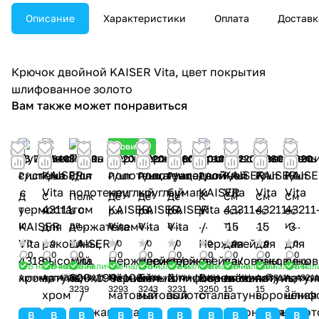
Описание
Характеристики
Оплата
Доставк
Крючок двойной KAISER Vita, цвет покрытия
шлифованное золото
Вам также может понравиться
Новинка
26 740
8 540
8 860
2 220
2 220
2 360
2 010
10 220
8 580
8 820
₽/
шт
₽/
шт
₽/
шт
₽/
шт
₽/
шт
₽/
шт
₽/
шт
₽/
шт
₽/
шт
₽/
шт
Д
С
Полк
Де
Де
Де
К
См
См
См
у
м
а
рж
рж
рж
р
еси
ес
ес
ш
ес
для
ат
ат
ате
ю
тел
ит
ит
е
ит
поло
ел
ел
ль
ч
ь
ел
ел
0
0
0
0
0
0
0
0
0
0
в
ел
тене
ь
ь
туа
о
KAI
ь
ь
0
0
0
0
0
0
0
0
0
0
В наличии
В наличии
В наличии
В наличии
В наличии
В наличии
В наличии
В наличии
В наличии
В нал
а
ь
ц с
по
по
лет
к
SE
KA
KA
Артикул:
Артикул:
43182
Артикул:
43111
Артикул:
KH-
Артикул:
KH-
Артикул:
KH-
Артикул:
KH-
Артикул:
KH-
Артикул:
43311-
Артику
43211
я
K
дер
ло
ло
но
д
R
IS
ISE
3239
3293
3243
3231
3250
15
15
3
с
AI
жате
те
те
й
в
Vit
ER
R
и
S
лем
нц
нц
бу
о
a
Vit
Vit
В
В
В
В
В
В
В
В
В
В