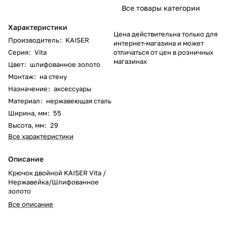
Все товары категории
Характеристики
Цена действительна только для
Производитель
:
KAISER
интернет-магазина и может
Серия
:
Vita
отличаться от цен в розничных
магазинах
Цвет
:
шлифованное золото
Монтаж
:
на стену
Назначение
:
аксессуары
Материал
:
нержавеющая сталь
Ширина, мм
:
55
Высота, мм
:
29
Все характеристики
Описание
Крючок двойной KAISER Vita /
Нержавейка/Шлифованное
золото
Все описание