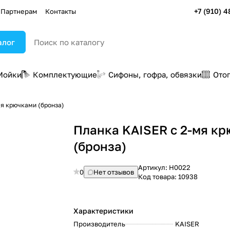
+7 (910) 4
Партнерам
Контакты
алог
Мойки
Комплектующие
Сифоны, гофра, обвязки
Ото
мя крючками (бронза)
Планка KAISER с 2-мя к
(бронза)
Артикул:
H0022
0
Нет отзывов
Код товара:
10938
Характеристики
Производитель
KAISER
: