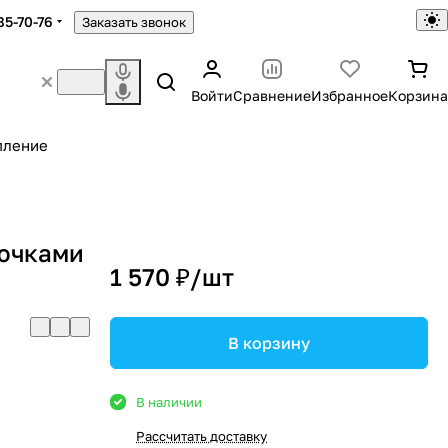
85-70-76
Заказать звонок
Войти
Сравнение
Избранное
Корзина
пление
рючками
1 570 ₽/
шт
В корзину
В наличии
Рассчитать доставку