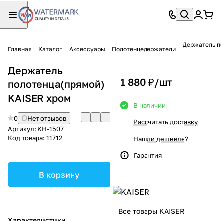
Держатель п
Главная
Каталог
Аксессуары
Полотенцедержатели
Держатель
1 880 ₽/
шт
полотенца(прямой)
KAISER хром
В наличии
0
Нет отзывов
Рассчитать доставку
Артикул:
KH-1507
Код товара:
11712
Нашли дешевле?
Гарантия
В корзину
Все товары KAISER
Характеристики