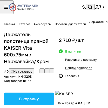
Держатель п
Главная
Каталог
Аксессуары
Полотенцедержатели
Держатель
2 710 ₽/
шт
полотенца прямой
KAISER Vita
В наличии
600х75мм /
Рассчитать доставку
Нержавейка/Хром
Нашли дешевле?
0
Нет отзывов
Гарантия
Артикул:
KH-3208
Код товара:
18165
В корзину
Все товары KAISER