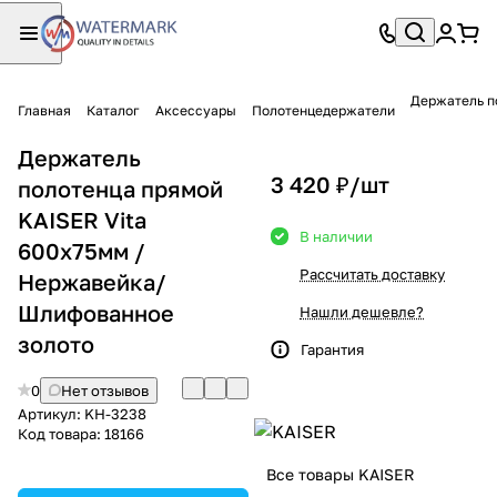
Держатель п
Главная
Каталог
Аксессуары
Полотенцедержатели
Держатель
3 420 ₽/
шт
полотенца прямой
KAISER Vita
В наличии
600х75мм /
Рассчитать доставку
Нержавейка/
Шлифованное
Нашли дешевле?
золото
Гарантия
0
Нет отзывов
Артикул:
KH-3238
Код товара:
18166
Все товары KAISER