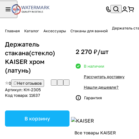
Держатель ста
Главная
Каталог
Аксессуары
Стаканы для ванной
Держатель
2 270 ₽/
шт
стакана(стекло)
KAISER хром
В наличии
(латунь)
Рассчитать доставку
0
Нет отзывов
Нашли дешевле?
Артикул:
KH-2305
Код товара:
11637
Гарантия
В корзину
Все товары KAISER