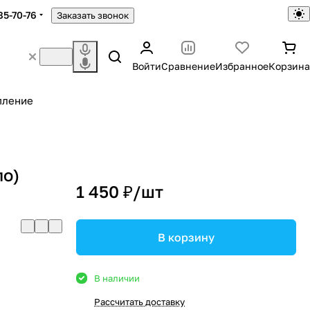
85-70-76
Заказать звонок
Войти
Сравнение
Избранное
Корзина
пление
ло)
1 450 ₽/
шт
В корзину
В наличии
Рассчитать доставку