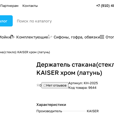
+7 (910) 4
Партнерам
Контакты
алог
Мойки
Комплектующие
Сифоны, гофра, обвязки
Ото
на(стекло) KAISER хром (латунь)
Держатель стакана(стек
KAISER хром (латунь)
Артикул:
KH-2025
0
Нет отзывов
Код товара:
9644
Характеристики
Производитель
KAISER
: