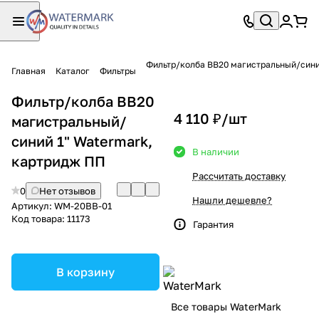
Фильтр/колба BB20 магистральный/сини
Главная
Каталог
Фильтры
Фильтр/колба BB20
4 110 ₽/
шт
магистральный/
синий 1" Watermark,
В наличии
картридж ПП
Рассчитать доставку
0
Нет отзывов
Нашли дешевле?
Артикул:
WM-20BB-01
Код товара:
11173
Гарантия
В корзину
Все товары WaterMark