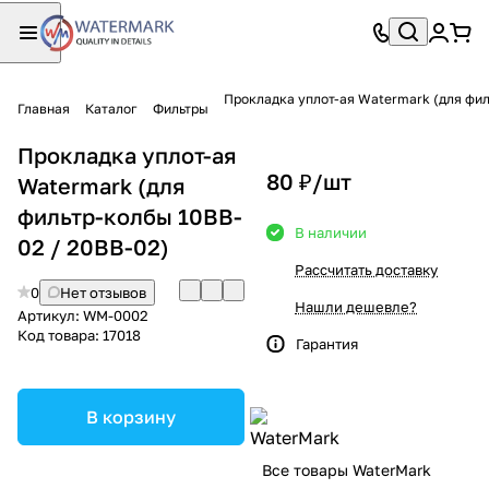
Прокладка уплот-ая Watermark (для фил
Главная
Каталог
Фильтры
Прокладка уплот-ая
80 ₽/
шт
Watermark (для
фильтр-колбы 10BB-
В наличии
02 / 20BB-02)
Рассчитать доставку
0
Нет отзывов
Нашли дешевле?
Артикул:
WM-0002
Код товара:
17018
Гарантия
В корзину
Все товары WaterMark