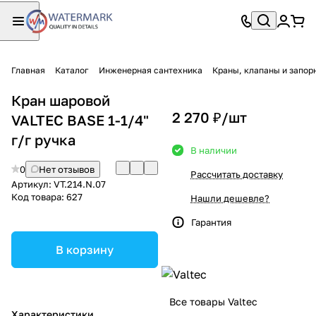
Главная
Каталог
Инженерная сантехника
Краны, клапаны и запор
Кран шаровой
2 270 ₽/
шт
VALTEC BASЕ 1-1/4"
г/г ручка
В наличии
0
Нет отзывов
Рассчитать доставку
Артикул:
VT.214.N.07
Код товара:
627
Нашли дешевле?
Гарантия
В корзину
Все товары Valtec
Характеристики