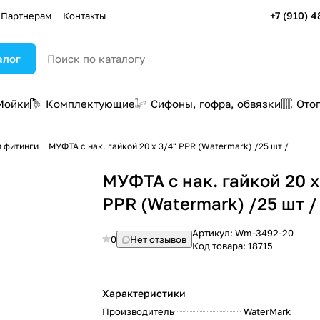
+7 (910) 4
Партнерам
Контакты
алог
Мойки
Комплектующие
Сифоны, гофра, обвязки
Ото
 фитинги
МУФТА с нак. гайкой 20 х 3/4" PPR (Watermark) /25 шт /
МУФТА с нак. гайкой 20 х
PPR (Watermark) /25 шт /
Артикул:
Wm-3492-20
0
Нет отзывов
Код товара:
18715
Характеристики
Производитель
WaterMark
: