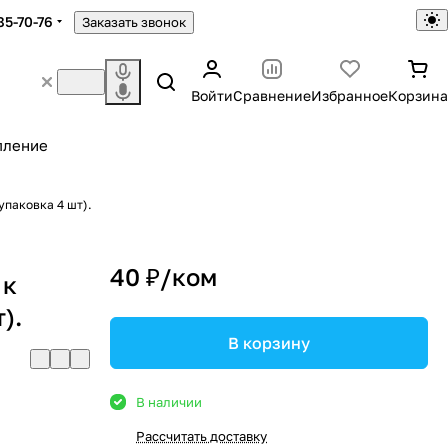
85-70-76
Заказать звонок
Войти
Сравнение
Избранное
Корзина
пление
упаковка 4 шт).
40 ₽/
ком
 к
).
В корзину
В наличии
Рассчитать доставку