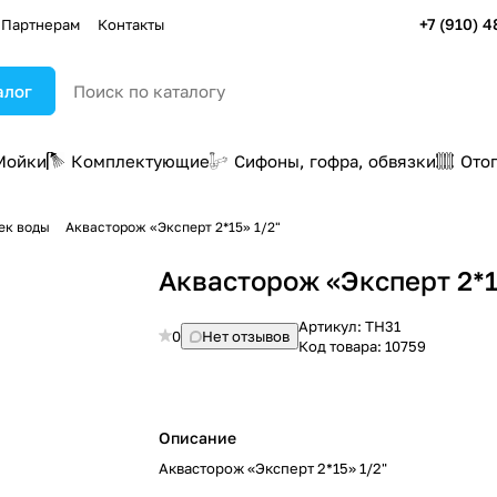
+7 (910) 4
Партнерам
Контакты
алог
Мойки
Комплектующие
Сифоны, гофра, обвязки
Ото
ек воды
Аквасторож «Эксперт 2*15» 1/2"
Аквасторож «Эксперт 2*1
Артикул:
ТН31
0
Нет отзывов
Код товара:
10759
Описание
Аквасторож «Эксперт 2*15» 1/2"