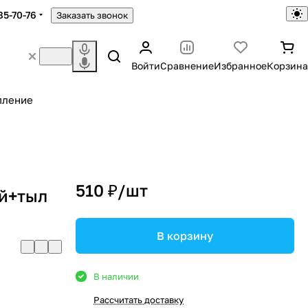
85-70-76
Заказать звонок
Войти
Сравнение
Избранное
Корзина
пление
510 ₽/
шт
ый+тыл
В корзину
В наличии
Рассчитать доставку