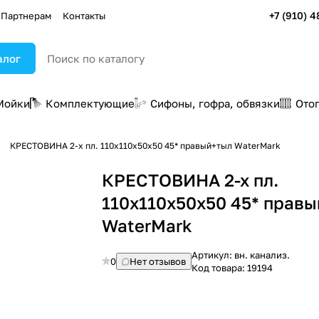
+7 (910) 4
Партнерам
Контакты
алог
Мойки
Комплектующие
Сифоны, гофра, обвязки
Ото
КРЕСТОВИНА 2-х пл. 110х110х50х50 45* правый+тыл WaterMark
КРЕСТОВИНА 2-х пл.
110х110х50х50 45* прав
WaterMark
Артикул:
вн. канализ.
0
Нет отзывов
Код товара:
19194