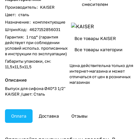
смесителем
Производитель
:
KAISER
Цвет
:
сталь
Назначение
:
комплектующие
ШтрихКод
:
4627152856031
Гарантия
:
1 год* (гарантия
Все товары KAISER
действует при соблюдении
условий использ. прописанных
Все товары категории
в инструкции по эксплуатации)
Габариты упаковки, см
:
Цена действительна только для
11,5х11,5х11,5
интернет-магазина и может
отличаться от цен в розничных
Описание
магазинах
Выпуск для сифона Ø40*3 1/2"
KAISER /цвет: Сталь
Оплата
Доставка
Отзывы