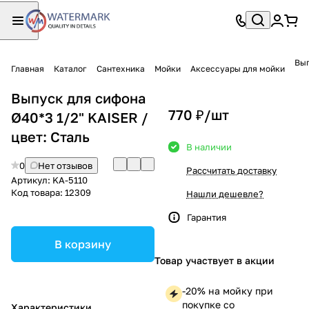
Вып
Главная
Каталог
Сантехника
Мойки
Аксессуары для мойки
Выпуск для сифона
770 ₽/
шт
Ø40*3 1/2" KAISER /
цвет: Сталь
В наличии
0
Нет отзывов
Рассчитать доставку
Артикул:
KA-5110
Код товара:
12309
Нашли дешевле?
Гарантия
В корзину
Товар участвует в акции
-20% на мойку при
покупке со
Характеристики