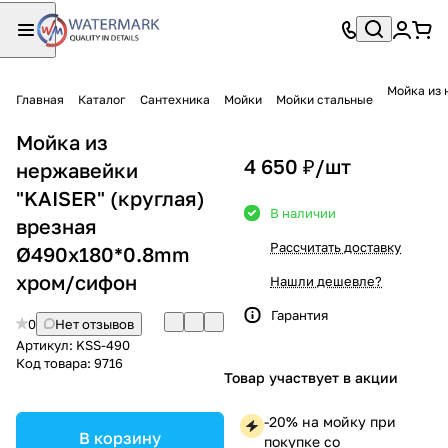
Мойка из 
Главная
Каталог
Сантехника
Мойки
Мойки стальные
Мойка из
4 650 ₽/
шт
нержавейки
"KAISER" (круглая)
В наличии
врезная
Рассчитать доставку
Ø490x180*0.8mm
хром/сифон
Нашли дешевле?
Гарантия
0
Нет отзывов
Артикул:
KSS-490
Код товара:
9716
Товар участвует в акции
-20% на мойку при
В корзину
покупке со