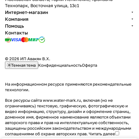
х
под
й,
жн
гибк
ый,
пов
о
0
0
Технопарк, Восточная улица, 13с1
р
филь
цин
ой,
ий,
нер
оро
в
(
(
Интернет-магазин
о
тр,
ков
ци
цин
жаве
тны
о
1
б
Компания
м,
лату
ый
нко
ков
юща
й,
й
5
о
Помощь
из
нь
спл
вы
ый
я
лат
)
с
к
л
ав
й
спл
стал
унь
с
м
о
Контакты
и
спл
ав
ь
г
)
в
в
ав
а
с
о
15
й
г
й
с
к
а
)
© 2026 ИП Авакян В.Х.
м,
о
й
с
Темная тема
Конфиденциальность
Оферта
ла
й
к
г
ту
о
а
нь
й
й
На информационном ресурсе применяются
рекомендательные
к
технологии
.
о
й
Все ресурсы сайта www.water-mark.ru, включая (но не
ограничиваясь) текстовую, графическую, фотографическую и
видео информацию, структуру, дизайн и оформление страниц,
доменное имя, фирменное наименование являются объектами
авторского права и прав на интеллектуальную собственность,
защищены российским законодательством и международными
соглашениями об охране авторских прав.
Читать далее