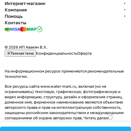
Интернет-магазин
ый,
ый,
гиб
й,
по
из
ом,
ор,
б
1
Компания
ци
ци
кий
нер
во
ли
из
изли
о
5
Помощь
нко
нко
,
жа
ро
в
ли
в
к
с
вы
вы
цин
ве
тн
по
в
пово
о
м
Контакты
й
й
ков
ющ
ый
во
по
ро
в
)
спл
спл
ый
ая
,
ро
во
о
с
ав
ав
спл
ста
ци
тн
ро
й
г
ав
ль
нк
ый
тн
)
а
© 2026 ИП Авакян В.Х.
ов
,
ый
с
й
Темная тема
Конфиденциальность
Оферта
ый
ла
,
г
к
сп
ту
ла
а
о
ла
нь
ту
й
й
На информационном ресурсе применяются
рекомендательные
в
нь
к
технологии
.
о
й
Все ресурсы сайта www.water-mark.ru, включая (но не
ограничиваясь) текстовую, графическую, фотографическую и
видео информацию, структуру, дизайн и оформление страниц,
доменное имя, фирменное наименование являются объектами
авторского права и прав на интеллектуальную собственность,
защищены российским законодательством и международными
соглашениями об охране авторских прав.
Читать далее