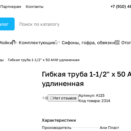
+7 (910) 4
Партнерам
Контакты
алог
Мойки
Комплектующие
Сифоны, гофра, обвязки
Ото
ды
Гибкая труба 1-1/2" х 50 АНИ удлиненная
Гибкая труба 1-1/2" х 50
удлиненная
Артикул:
K115
0
Нет отзывов
Код товара:
2314
Характеристики
Производитель
Ани Пласт
: