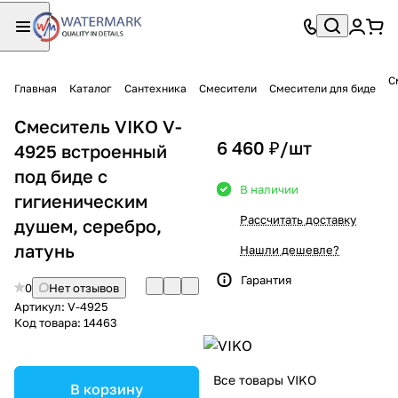
С
Главная
Каталог
Сантехника
Смесители
Смесители для биде
Смеситель VIKO V-
6 460 ₽/
шт
4925 встроенный
под биде с
В наличии
гигиеническим
Рассчитать доставку
душем, серебро,
латунь
Нашли дешевле?
Гарантия
0
Нет отзывов
Артикул:
V-4925
Код товара:
14463
Все товары VIKO
В корзину