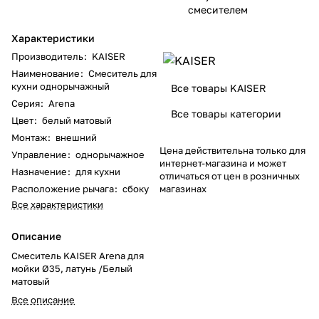
смесителем
Характеристики
Производитель
:
KAISER
Наименование
:
Смеситель для
кухни однорычажный
Все товары KAISER
Серия
:
Arena
Все товары категории
Цвет
:
белый матовый
Монтаж
:
внешний
Цена действительна только для
Управление
:
однорычажное
интернет-магазина и может
Назначение
:
для кухни
отличаться от цен в розничных
Расположение рычага
:
сбоку
магазинах
Все характеристики
Описание
Смеситель KAISER Arena для
мойки Ø35, латунь /Белый
матовый
Все описание