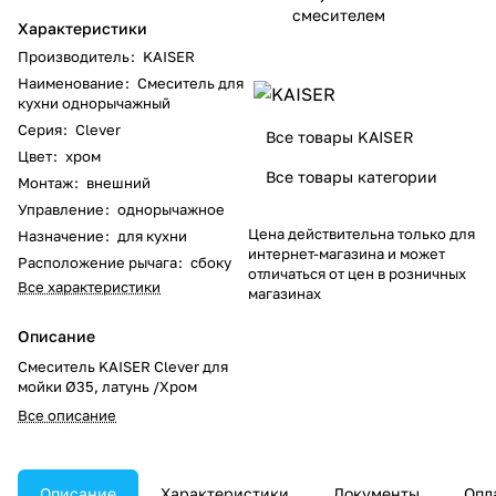
смесителем
Характеристики
Производитель
:
KAISER
Наименование
:
Смеситель для
кухни однорычажный
Серия
:
Clever
Все товары KAISER
Цвет
:
хром
Все товары категории
Монтаж
:
внешний
Управление
:
однорычажное
Цена действительна только для
Назначение
:
для кухни
интернет-магазина и может
Расположение рычага
:
сбоку
отличаться от цен в розничных
Все характеристики
магазинах
Описание
Смеситель KAISER Clever для
мойки Ø35, латунь /Хром
Все описание
Описание
Характеристики
Документы
Опл