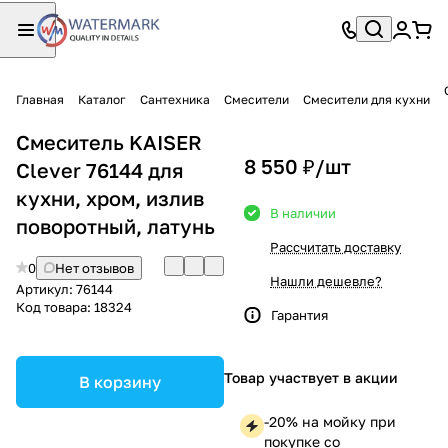
Главная
Каталог
Сантехника
Смесители
Смесители для кухни
Смеситель KAISER
8 550 ₽/
шт
Clever 76144 для
кухни, хром, излив
В наличии
поворотный, латунь
Рассчитать доставку
0
Нет отзывов
Нашли дешевле?
Артикул:
76144
Код товара:
18324
Гарантия
Товар участвует в акции
В корзину
-20% на мойку при
покупке со