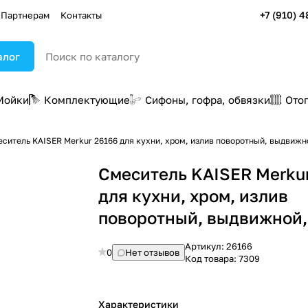
+7 (910) 4
Партнерам
Контакты
алог
Мойки
Комплектующие
Сифоны, гофра, обвязки
Ото
ситель KAISER Merkur 26166 для кухни, хром, излив поворотный, выдвижн
Смеситель KAISER Merku
для кухни, хром, излив
поворотный, выдвижной,
Артикул:
26166
0
Нет отзывов
Код товара:
7309
Характеристики