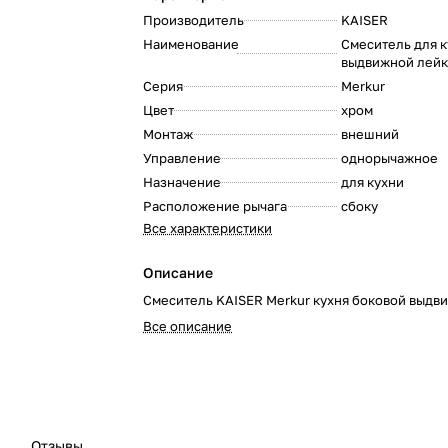
Производитель
KAISER
:
Наименование
Смеситель для к
выдвижной лей
:
Серия
Merkur
:
Цвет
хром
:
Монтаж
внешний
:
Управление
однорычажное
:
Назначение
для кухни
:
Расположение рычага
сбоку
:
Все характеристики
Описание
Смеситель KAISER Merkur кухня боковой выдви
Все описание
Отзывы