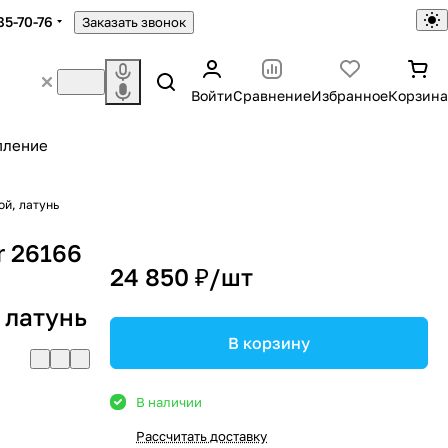
85-70-76
Заказать звонок
Войти
Сравнение
Избранное
Корзина
пление
ой, латунь
r 26166
24 850 ₽/
шт
 латунь
В корзину
В наличии
Рассчитать доставку