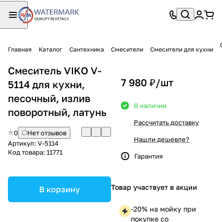
Главная
Каталог
Сантехника
Смесители
Смесители для кухни
Смеситель VIKO V-
7 980 ₽/
шт
5114 для кухни,
песочный, излив
В наличии
поворотный, латунь
Рассчитать доставку
0
Нет отзывов
Нашли дешевле?
Артикул:
V-5114
Код товара:
11771
Гарантия
Товар участвует в акции
В корзину
-20% на мойку при
покупке со