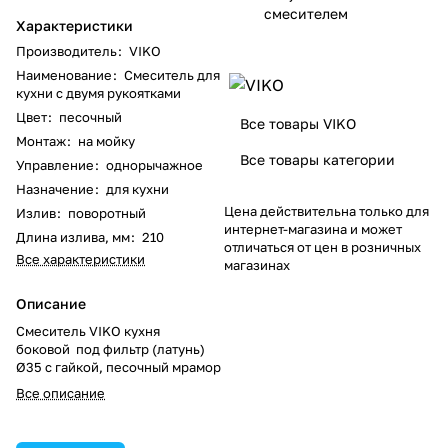
смесителем
Характеристики
Производитель
:
VIKO
Наименование
:
Смеситель для
кухни с двумя рукоятками
Цвет
:
песочный
Все товары VIKO
Монтаж
:
на мойку
Все товары категории
Управление
:
однорычажное
Назначение
:
для кухни
Цена действительна только для
Излив
:
поворотный
интернет-магазина и может
Длина излива, мм
:
210
отличаться от цен в розничных
Все характеристики
магазинах
Описание
Смеситель VIKO кухня
боковой под фильтр (латунь)
Ø35 с гайкой, песочный мрамор
Все описание