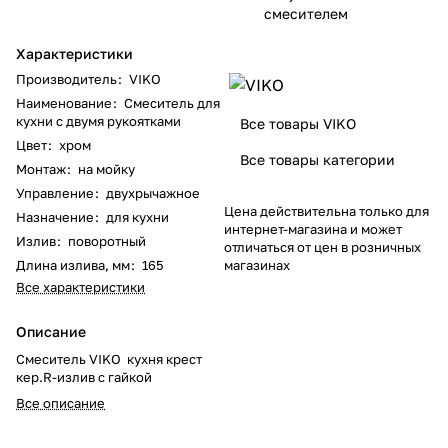
смесителем
Характеристики
Производитель
:
VIKO
Наименование
:
Смеситель для
кухни с двумя рукоятками
Все товары VIKO
Цвет
:
хром
Все товары категории
Монтаж
:
на мойку
Управление
:
двухрычажное
Цена действительна только для
Назначение
:
для кухни
интернет-магазина и может
Излив
:
поворотный
отличаться от цен в розничных
Длина излива, мм
:
165
магазинах
Все характеристики
Описание
Смеситель VIKO кухня крест
кер.R-излив с гайкой
Все описание