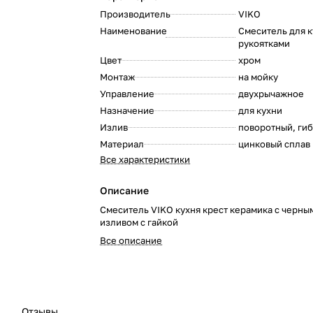
Производитель
VIKO
:
Наименование
Смеситель для к
рукоятками
:
Цвет
хром
:
Монтаж
на мойку
:
Управление
двухрычажное
:
Назначение
для кухни
:
Излив
поворотный, ги
:
Материал
цинковый сплав
:
Все характеристики
Описание
Смеситель VIKO кухня крест керамика с черны
изливом с гайкой
Все описание
Отзывы