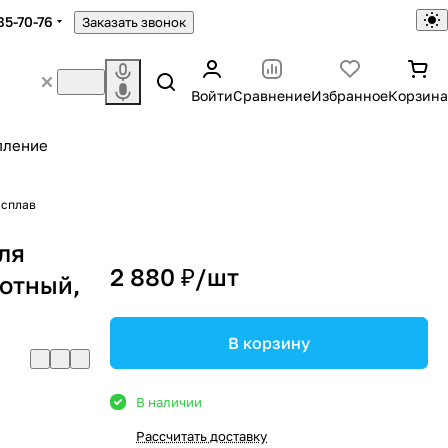
85-70-76
Заказать звонок
Войти
Сравнение
Избранное
Корзина
пление
ый сплав
ля
2 880 ₽/
шт
ротный,
В корзину
В наличии
Рассчитать доставку