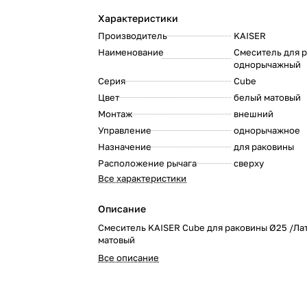
Характеристики
Производитель
KAISER
:
Наименование
Смеситель для 
однорычажный
:
Серия
Cube
:
Цвет
белый матовый
:
Монтаж
внешний
:
Управление
однорычажное
:
Назначение
для раковины
:
Расположение рычага
сверху
:
Все характеристики
Описание
Смеситель KAISER Cube для раковины Ø25 /Ла
матовый
Все описание