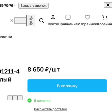
85-70-76
Заказать звонок
Войти
Сравнение
Избранное
Корзина
пление
8 650 ₽/
шт
1211-4
елый
В корзину
В наличии
Рассчитать доставку