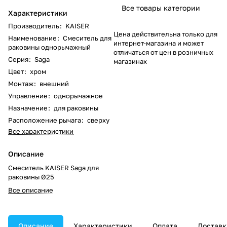
Все товары категории
Характеристики
Производитель
:
KAISER
Цена действительна только для
Наименование
:
Смеситель для
интернет-магазина и может
раковины однорычажный
отличаться от цен в розничных
Серия
:
Saga
магазинах
Цвет
:
хром
Монтаж
:
внешний
Управление
:
однорычажное
Назначение
:
для раковины
Расположение рычага
:
сверху
Все характеристики
Описание
Смеситель KAISER Saga для
раковины Ø25
Все описание
Описание
Характеристики
Оплата
Доставк