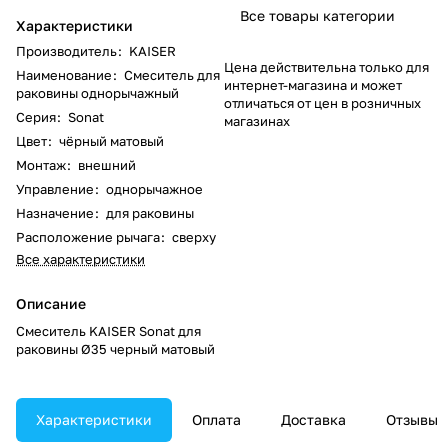
Все товары категории
Характеристики
Производитель
:
KAISER
Цена действительна только для
Наименование
:
Смеситель для
интернет-магазина и может
раковины однорычажный
отличаться от цен в розничных
Серия
:
Sonat
магазинах
Цвет
:
чёрный матовый
Монтаж
:
внешний
Управление
:
однорычажное
Назначение
:
для раковины
Расположение рычага
:
сверху
Все характеристики
Описание
Смеситель KAISER Sonat для
раковины Ø35 черный матовый
Характеристики
Оплата
Доставка
Отзывы