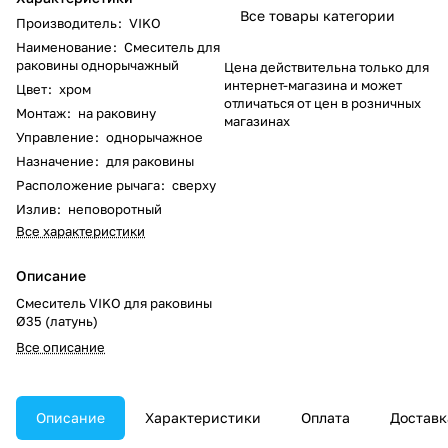
Все товары категории
Производитель
:
VIKO
Наименование
:
Смеситель для
раковины однорычажный
Цена действительна только для
интернет-магазина и может
Цвет
:
хром
отличаться от цен в розничных
Монтаж
:
на раковину
магазинах
Управление
:
однорычажное
Назначение
:
для раковины
Расположение рычага
:
сверху
Излив
:
неповоротный
Все характеристики
Описание
Смеситель VIKO для раковины
Ø35 (латунь)
Все описание
Описание
Характеристики
Оплата
Доставк