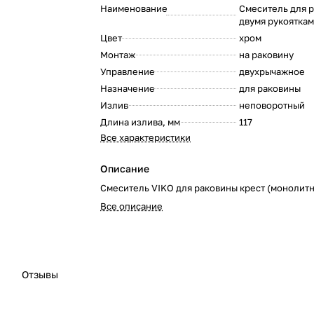
Наименование
Смеситель для р
двумя рукоятка
:
Цвет
хром
:
Монтаж
на раковину
:
Управление
двухрычажное
:
Назначение
для раковины
:
Излив
неповоротный
:
Длина излива, мм
117
:
Все характеристики
Описание
Смеситель VIKO для раковины крест (монолитн
Все описание
Отзывы