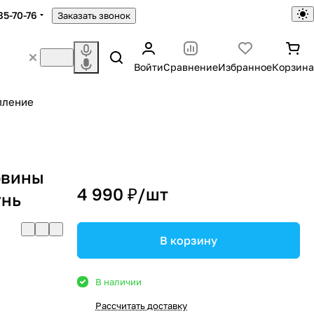
85-70-76
Заказать звонок
Войти
Сравнение
Избранное
Корзина
пление
овины
4 990 ₽/
шт
унь
В корзину
В наличии
Рассчитать доставку