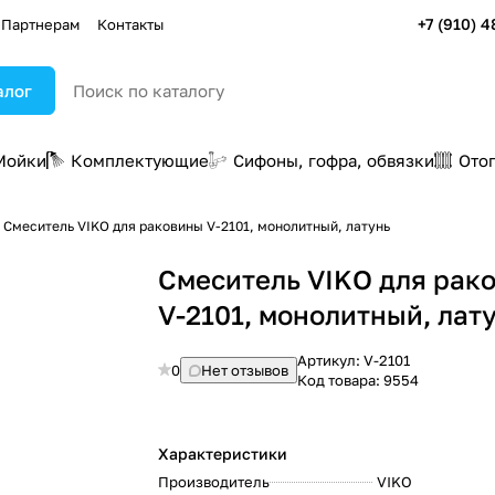
+7 (910) 4
Партнерам
Контакты
алог
Мойки
Комплектующие
Сифоны, гофра, обвязки
Ото
Смеситель VIKO для раковины V-2101, монолитный, латунь
Смеситель VIKO для рак
V-2101, монолитный, лат
Артикул:
V-2101
0
Нет отзывов
Код товара:
9554
Характеристики
Производитель
VIKO
: