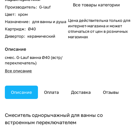
Все товары категории
Производитель
:
G-lauf
Цвет
:
хром
Цена действительна только для
Назначение
:
для ванны и душа
интернет-магазина и может
Картридж
:
Ø40
отличаться от цен в розничных
Дивертор
:
керамический
магазинах
Описание
смес. G-Lauf ванна Ø40 (встр/
переключатель)
Все описание
Описание
Оплата
Доставка
Отзывы
Смеситель однорычажный для ванны со
встроенным переключателем