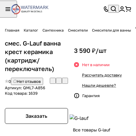
Главная
Каталог
Сантехника
Смесители
Смесители для ванны
смес. G-Lauf ванна
3 590 ₽/
шт
крест керамика
(картридж/
Нет в наличии
переключатель)
Рассчитать доставку
0
Нет отзывов
Нашли дешевле?
Артикул:
QML7-A856
Код товара:
1639
Гарантия
Заказать
Все товары G-lauf