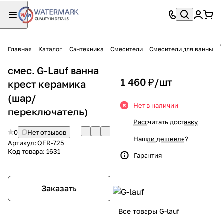
Главная
Каталог
Сантехника
Смесители
Смесители для ванны
смес. G-Lauf ванна
1 460 ₽/
шт
крест керамика
(шар/
Нет в наличии
переключатель)
Рассчитать доставку
0
Нет отзывов
Нашли дешевле?
Артикул:
QFR-725
Код товара:
1631
Гарантия
Заказать
Все товары G-lauf