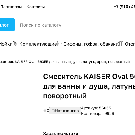
+7 (910) 4
Партнерам
Контакты
алог
Мойки
Комплектующие
Сифоны, гофра, обвязки
Ото
еситель KAISER Oval 56055 для ванны и душа, латунь, хром, поворотный
Смеситель KAISER Oval 
для ванны и душа, латунь
поворотный
Артикул:
56055
0
Нет отзывов
Код товара:
9929
Характеристики