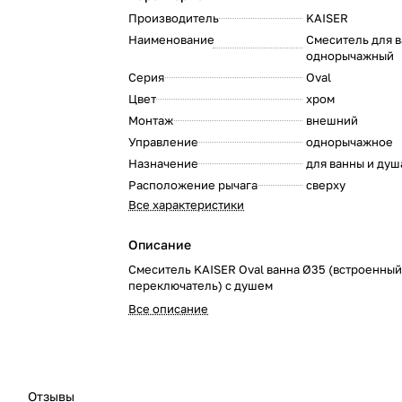
Производитель
KAISER
:
Наименование
Смеситель для 
однорычажный
:
Серия
Oval
:
Цвет
хром
:
Монтаж
внешний
:
Управление
однорычажное
:
Назначение
для ванны и душ
:
Расположение рычага
сверху
:
Все характеристики
Описание
Смеситель KAISER Oval ванна Ø35 (встроенный
переключатель) с душем
Все описание
Отзывы