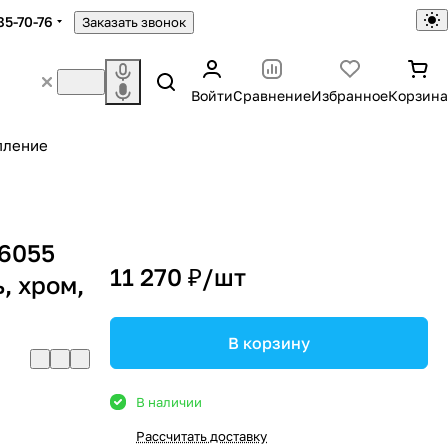
85-70-76
Заказать звонок
Войти
Сравнение
Избранное
Корзина
пление
56055
11 270 ₽/
шт
, хром,
В корзину
В наличии
Рассчитать доставку