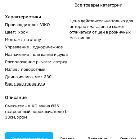
Все товары категории
Характеристики
Цена действительна только для
Производитель
:
VIKO
интернет-магазина и может
Цвет
:
хром
отличаться от цен в розничных
магазинах
Монтаж
:
на стену
Управление
:
однорычажное
Назначение
:
для ванны и душа
Расположение рычага
:
сверху
Излив
:
поворотный
Длина излива, мм
:
330
Все характеристики
Описание
Смеситель VIKO ванна Ø35
(встроенный переключатель) L-
33см, хром
Характеристики
Оплата
Доставка
Отзывы