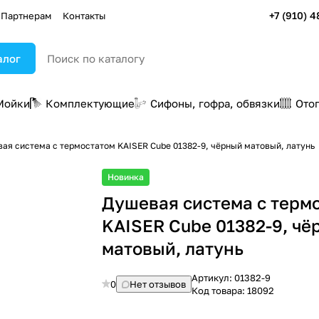
+7 (910) 4
Партнерам
Контакты
алог
Мойки
Комплектующие
Сифоны, гофра, обвязки
Ото
ая система с термостатом KAISER Cube 01382-9, чёрный матовый, латунь
Новинка
Душевая система с терм
KAISER Cube 01382-9, чё
матовый, латунь
Артикул:
01382-9
0
Нет отзывов
Код товара:
18092