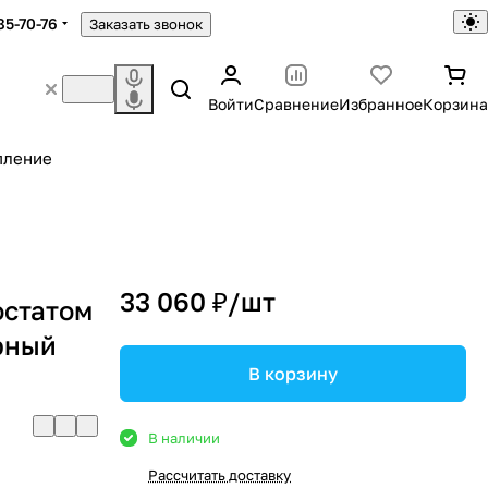
85-70-76
Заказать звонок
Войти
Сравнение
Избранное
Корзина
пление
33 060 ₽/
шт
остатом
рный
В корзину
В наличии
Рассчитать доставку