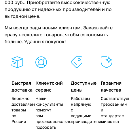
000 руб.. Приобретайте высококачественную
продукцию от надежных производителей и по
выгодной цене.
Мы всегда рады новым клиентам. Заказывайте
сразу несколько товаров, чтобы сэкономить
больше. Удачных покупок!
Быстрая
Клиентский
Доступные
Гарантия
доставка
сервис
цены
качества
Бережно
Наши
Работаем
Соответствуе
доставляем
консультанты
напрямую
требованиям
товары
помогут
с
и
по
вам
ведущими
стандартам
России
профессионально
производителями
качества
подобрать