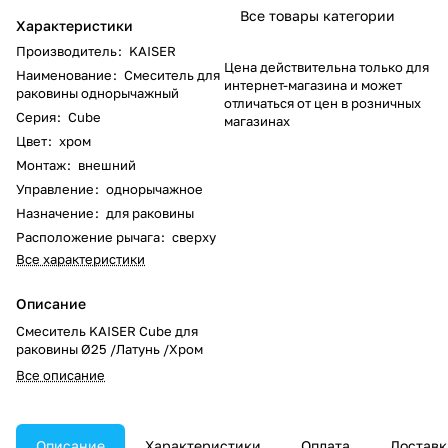
Все товары категории
Характеристики
Производитель
:
KAISER
Цена действительна только для
Наименование
:
Смеситель для
интернет-магазина и может
раковины однорычажный
отличаться от цен в розничных
Серия
:
Cube
магазинах
Цвет
:
хром
Монтаж
:
внешний
Управление
:
однорычажное
Назначение
:
для раковины
Расположение рычага
:
сверху
Все характеристики
Описание
Смеситель KAISER Cube для
раковины Ø25 /Латунь /Хром
Все описание
Описание
Характеристики
Оплата
Доставк